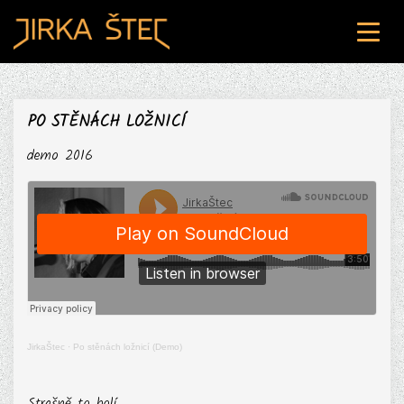
ÚVOD
PO STĚNÁCH LOŽNICÍ
HLEDÁM SPOLUHRÁČE
demo 2016
NABÍDKA VYSTOUPENÍ
O MNĚ
MOJE TVORBA
FOTO / VIDEO
JirkaŠtec
·
Po stěnách ložnicí (Demo)
CD / MERCH
Strašně to bolí