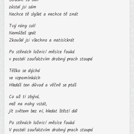
zůstal jsi sám
KONTAKT
Nechce tě slyšet a nechce tě znát
Tvý rány solí
Nemůžeš spát
Zkoušel jsi všechno a natisíckrát
Po stěnách ložnicí měsíce fouká
v posteli zoufalstvím drobný prach stoupá
Těžko se dýchá
ve vzpomínkách
Hledáš ten důvod a věčně se ptáš
Co už ti zbývá,
než na nohy vstát,
jít světem bez ní, hledat štěstí dál
Po stěnách ložnicí měsíce fouká
V posteli zoufalstvím drobný prach stoupá