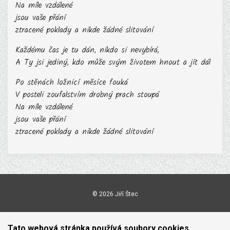
Na míle vzdálené
jsou vaše přání
ztracené poklady a nikde žádné slitování
Každému čas je tu dán, nikdo si nevybírá,
A Ty jsi jediný, kdo může svým životem hnout a jít dál
Po stěnách ložnicí měsíce fouká
V posteli zoufalstvím drobný prach stoupá
Na míle vzdálené
jsou vaše přání
ztracené poklady a nikde žádné slitování
© 2026 Jiří Štec
Tato webová stránka používá soubory cookies