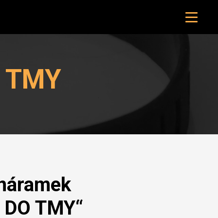
O TMY
 náramek
 DO TMY“