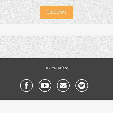
OBJEDNAT
© 2026 Jiří Štec
MŮJ KOUT