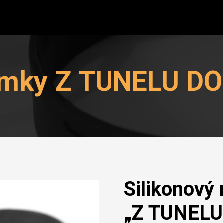
ÚVOD
mky Z TUNELU D
HLEDÁM SPOLUHRÁČE
NABÍDKA VYSTOUPENÍ
O MNĚ
MOJE TVORBA
Silikonový
FOTO / VIDEO
„Z TUNELU
CD / MERCH