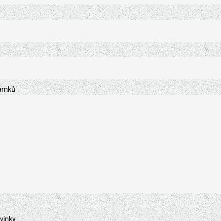
ramků
vinky.